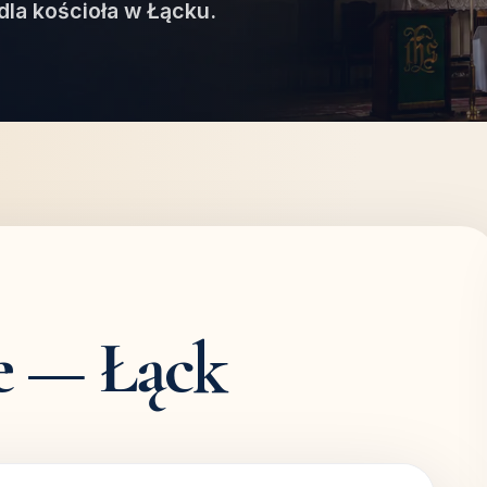
dla kościoła w Łącku.
e — Łąck