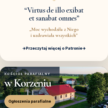
“Virtus de illo exibat
et sanabat omnes”
„Moc wychodziła z Niego
i uzdrawiała wszystkich”
→
Przeczytaj więcej o Patronie
→
KOŚCIÓŁ PARAFIALNY
w Korzeniu
Ogłoszenia parafialne